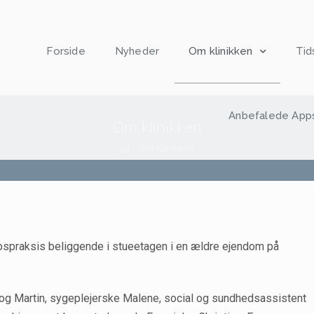
Forside
Nyheder
Om klinikken
Tid
Anbefalede App
Om klinikken
Om klinikken
spraksis beliggende i stueetagen i en ældre ejendom på
a og Martin, sygeplejerske Malene, social og sundhedsassistent