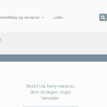
sbestilling og recepter
Links
s
Bestil tid, forny medicin,
skriv til lægen. Login
herunder: