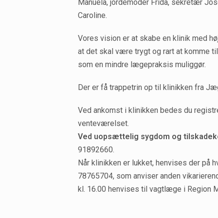
Manuela, jordemoder Frida, sekretær Jo
Caroline.
Vores vision er at skabe en klinik med h
at det skal være trygt og rart at komme ti
som en mindre lægepraksis muliggør.
Der er få trappetrin op til klinikken fra
Ved ankomst i klinikken bedes du registr
venteværelset.
Ved uopsættelig sygdom og tilskade
91892660.
Når klinikken er lukket, henvises der på 
78765704, som anviser anden vikarierend
kl. 16.00 henvises til vagtlæge i Region 