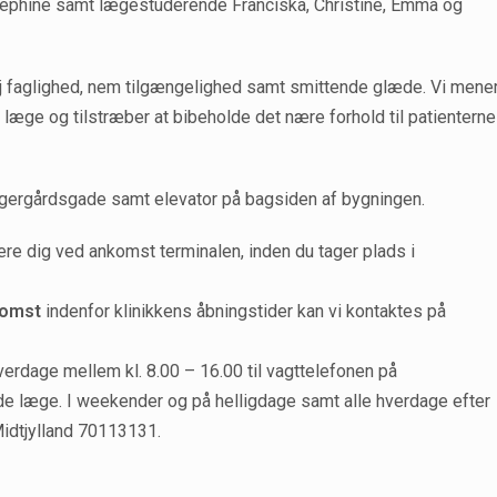
sephine samt lægestuderende Franciska, Christine, Emma og
øj faglighed, nem tilgængelighed samt smittende glæde. Vi mene
l læge og tilstræber at bibeholde det nære forhold til patienterne
 Jægergårdsgade samt elevator på bagsiden af bygningen.
ere dig ved ankomst terminalen, inden du tager plads i
komst
indenfor klinikkens åbningstider kan vi kontaktes på
hverdage mellem kl. 8.00 – 16.00 til vagttelefonen på
e læge. I weekender og på helligdage samt alle hverdage efter
Midtjylland 70113131.