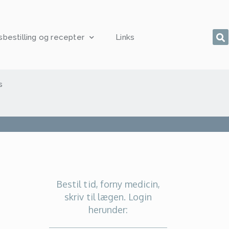
sbestilling og recepter
Links
s
Bestil tid, forny medicin,
skriv til lægen. Login
herunder: