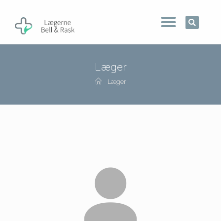
Læger
Læger